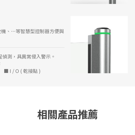
紋機、…等智慧型控制器方便與
行程偵測，具異常侵入警示。
作
I / O ( 乾接點 )
相關產品推薦