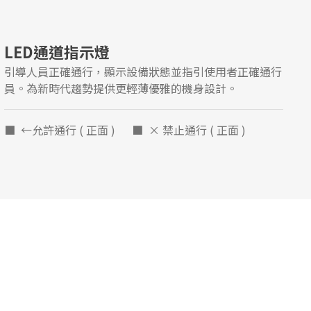
LED通道指示燈
引導人員正確通行，顯示設備狀態並指引使用者正確通行
員。為新時代趨勢提供更輕薄優雅的機身設計。
■ ←允許通行 ( 正面 ) ■ × 禁止通行 ( 正面 )