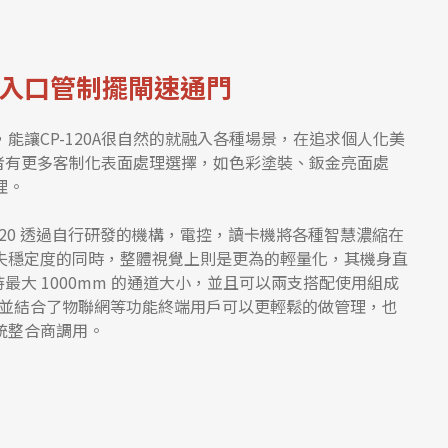
入口管制擺閘速通門
能讓CP-120A很自然的就融入各種場景，在追求個人化美
擁有者有更多客制化表面處理選擇，如色彩塗裝、鈑金亮面處
理。
-120 透過自行研發的機構，電控，讀卡機將各種智慧濃縮在
失穩定度的同時，整體視覺上則是更為的輕量化，其機身直
持最大 1000mm 的通道大小，並且可以兩支搭配使用組成
道，並結合了物聯網等功能終端用戶可以更輕鬆的做管理，也
統整合商調用。