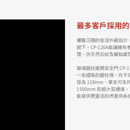
最多客戶採用的
優雅沉穩的氣派外觀設計，
感下，CP-120A能讓
理，仿天然石紋及鍍鈦處
玻璃圓柱擺閘安全門 CP
一支細長的圓柱裡，在不
徑為 118mm，單支可支
1500mm 的超大型通
能提供更靈活的界面供系