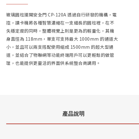
玻璃圓柱擺閘安全門 CP-120A 透過自行研發的機構，電
控，讀卡機將各種智慧濃縮在一支細長的圓柱裡，在不
失穩定度的同時，整體視覺上則是更為的輕量化，其機
身直徑為 118mm，單支可支持最大 1000mm 的通道大
小，並且可以兩支搭配使用組成 1500mm 的超大型通
道，並結合了物聯網等功能終端用戶可以更輕鬆的做管
理，也能提供更靈活的界面供系統整合商調用。
產品說明