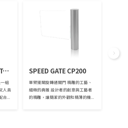
Tripod Turnstile RT/FT300
SPEED GATE CP200
SPEE
是一組
單臂擺閘旋轉通關門 精雕的工藝、
世界最輕
叉人員
細緻的典雅 設計者的創意與工藝者
一款面
...
的精雕，讓簡潔的外觀和精薄的機...
機、閘門