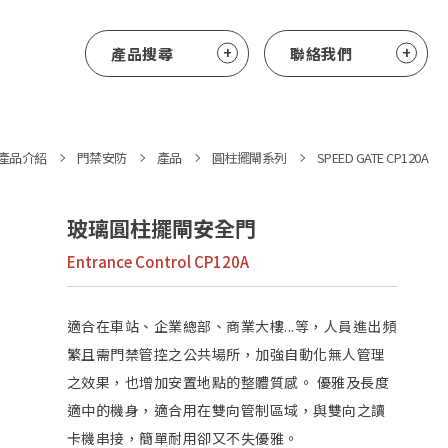
產品搜尋
聯絡我們
產品介紹
門禁安防
產品
圓柱擺閘系列
SPEED GATE CP120A
玻璃圓柱擺閘安全門
Entrance Control CP120A
適合在車站、企業總部、商業大樓...等，人員進出頻
繁且需門禁管控之公共場所，加強自動化無人管理
之效果，也增加安置地點的整體質感。 優雅及長度
適中的機身，適合用在雙向管制區域，與雙向之讀
卡機串接，簡單耐用卻又不失優雅。