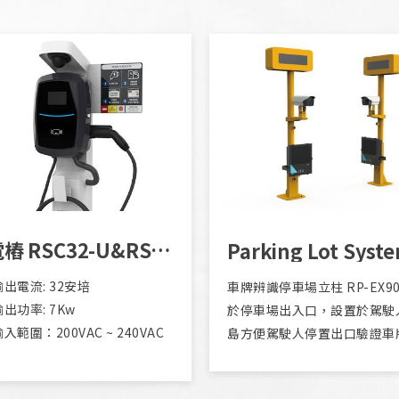
充電樁 RSC32-U&RSC50-U
出電流: 32安培
車牌辨識停車場立柱 RP-EX90
出功率: 7Kw
於停車場出入口，設置於駕駛
入範圍：200VAC ~ 240VAC
島方便駕駛人停置出口驗證車