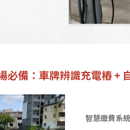
車場必備：車牌辨識充電樁 + 
智慧繳費系