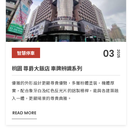
03
2025
智慧停車
桃園 尊爵大飯店 車牌辨識系列
優雅的外形設計更顯尊貴優勢，多層粉體塗裝，機體厚
實，配合象牙白及紅色反光片的鋁製柵桿，能與各建築融
入一體，更顯場景的尊貴典雅。
READ MORE