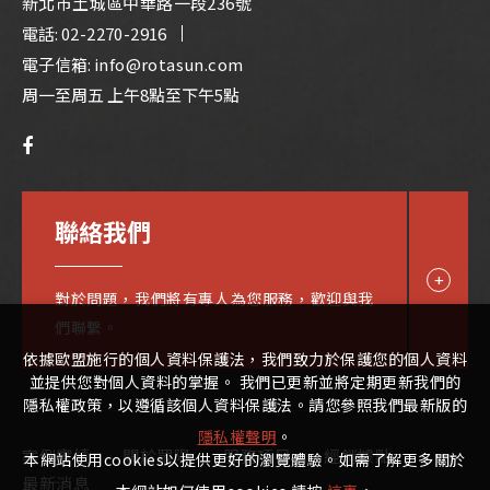
新北市土城區中華路一段236號
電話:
02-2270-2916
電子信箱:
info@rotasun.com
周一至周五 上午8點至下午5點
聯絡我們
對於問題，我們將有專人為您服務，歡迎與我
們聯繫。
依據歐盟施行的個人資料保護法，我們致力於保護您的個人資料
並提供您對個人資料的掌握。 我們已更新並將定期更新我們的
隱私權政策，以遵循該個人資料保護法。請您參照我們最新版的
隱私權聲明
。
案例實績
關於眾陽
服務項目
經銷據點
本網站使用cookies以提供更好的瀏覽體驗。如需了解更多關於
最新消息