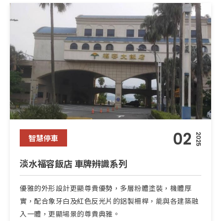
02
2025
智慧停車
淡水福容飯店 車牌辨識系列
優雅的外形設計更顯尊貴優勢，多層粉體塗裝，機體厚
實，配合象牙白及紅色反光片的鋁製柵桿，能與各建築融
入一體，更顯場景的尊貴典雅。