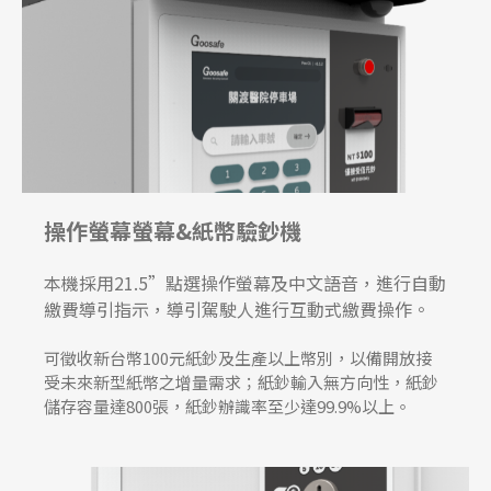
操作螢幕螢幕&紙幣驗鈔機
本機採用21.5”點選操作螢幕及中文語音，進行自動
繳費導引指示，導引駕駛人進行互動式繳費操作。
可徵收新台幣100元紙鈔及生產以上幣別，以備開放接
受未來新型紙幣之增量需求；紙鈔輸入無方向性，紙鈔
儲存容量達800張，紙鈔辦識率至少達99.9%以上。