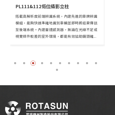
PL111&112低位攝影立柱
Pa
車
搭載高解析度前端辨識系統，內建先進的車牌辨識
電
模組，能夠快速準確地識別車輛並即時將結果傳送
機
至後端系統。內建雷達感測器，無論在光線不足或
檔
視覺條件較差的室外環境，都能有效協助鏡頭確...
內