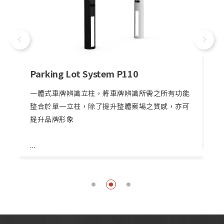
Parking Lot System P110
En
，
一體式車牌辨識立柱，將車牌辨識所需之所有功能
停
記
整合於單一立柱，除了提升整體案場之質感，亦可
車
全
提升品牌形象
輛
或
...